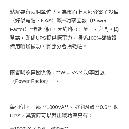
點解要有兩個單位？因為市面上大部分電子設備
（好似電腦、NAS）嘅**功率因數（Power 
Factor）**都唔係1，大約喺 0.6 至 0.7 之間。簡
單講，即係UPS提供嘅電力，唔係100%都被設
備用晒嚟做功，有部分會損耗咗。
兩者嘅換算關係係：**W = VA × 功率因數
（Power Factor）**。
舉個例，一部 **1000VA**、功率因數 **0.6** 嘅
UPS，其實際可以輸出嘅功率只有：
**1000VA × 0.6 = 600W**