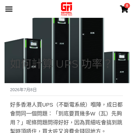
×
0
商品分類
首頁
熱賣產品
產品系列
專業服務
所有商品分類
如何計算 UPS 功率？
EATON UPS
應用案例
免費現場勘測
APC UPS
維修保養
關於我們
鋰電池UPS電源
電源安裝
聯絡我們
2026年7月8日
100 V UPS
電池更換
搜索
好多香港人買UPS（不斷電系統）嗰陣，成日都
會問同一個問題：「到底要買幾多W（瓦）先夠
蓄電池Battery
退換貨政策
+852 84945279
用？」呢條問題問得好好，因為買細咗會搞到跳
Sales@generalpowertech.com
INVERTER
掣時頂唔住，買大咗又浪費金錢同地方。