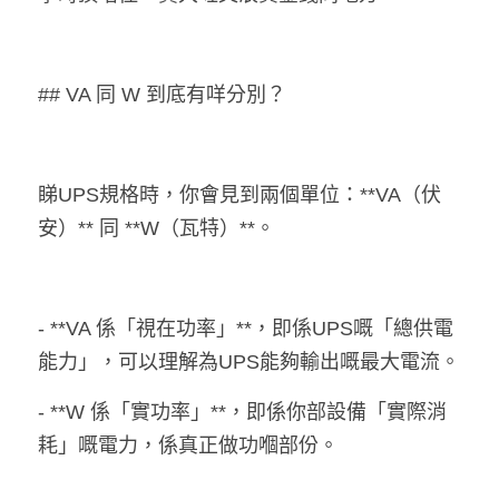
熱賣產品
## VA 同 W 到底有咩分別？
睇UPS規格時，你會見到兩個單位：**VA（伏
安）** 同 **W（瓦特）**。
- **VA 係「視在功率」**，即係UPS嘅「總供電
能力」，可以理解為UPS能夠輸出嘅最大電流。
- **W 係「實功率」**，即係你部設備「實際消
耗」嘅電力，係真正做功嗰部份。