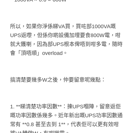
所以，如果你淨係睇VA買，買咗部1000VA嘅
UPS返嚟，但係你啲設備加埋要食800W電，咁
就大鑊喇，因為部UPS根本俾唔到咁多電，隨時
會「頂唔順」overload。
搞清楚要幾多W之後，仲要留意呢幾點：
1. **睇清楚功率因數**：揀UPS嗰陣，留意返佢
嘅功率因數係幾多。近年新出嘅UPS功率因數通
常有 **0.8 甚至去到 1**，代表佢可以更有效咁