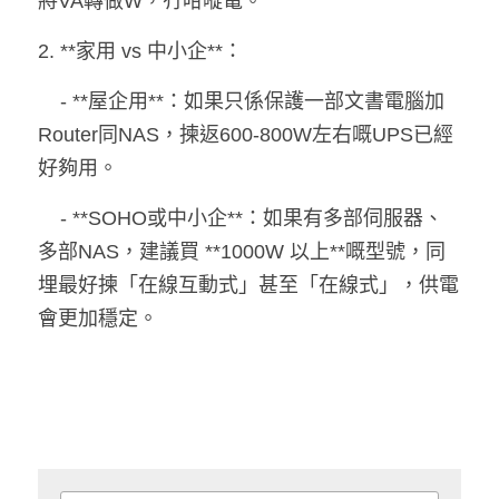
將VA轉做W，冇咁嘥電。
2. **家用 vs 中小企**：
    - **屋企用**：如果只係保護一部文書電腦加
Router同NAS，揀返600-800W左右嘅UPS已經
好夠用。
    - **SOHO或中小企**：如果有多部伺服器、
多部NAS，建議買 **1000W 以上**嘅型號，同
埋最好揀「在線互動式」甚至「在線式」，供電
會更加穩定。