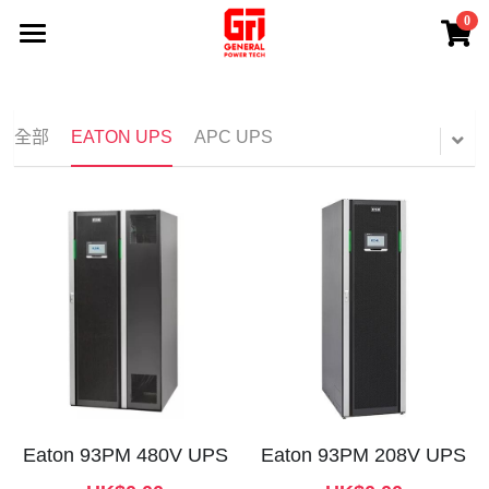
0
×
商品分類
首頁
熱賣產品
產品系列
全部
EATON UPS
APC UPS
專業服務
所有商品分類
EATON UPS
應用案例
免費現場勘測
APC UPS
維修保養
關於我們
鋰電池UPS電源
電源安裝
聯絡我們
100 V UPS
電池更換
搜索
蓄電池Battery
退換貨政策
+852 84945279
Eaton 93PM 480V UPS
Eaton 93PM 208V UPS
Sales@generalpowertech.com
INVERTER