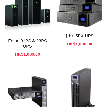
伊顿 5PX UPS
Eaton 91PS & 93PS
HK$1,000.00
UPS
HK$1,000.00