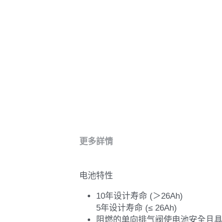
更多詳情
电池特性
10年设计寿命 (＞26Ah)
5年设计寿命 (≤ 26Ah)
阻燃的单向排气阀使电池安全且
吸附式玻璃纤维棉技术使气体复合
铅膏更均匀的填涂在极板的两面
阻燃的单向排气阀，使电池更安
计算机设计的低钙合金板栅，较