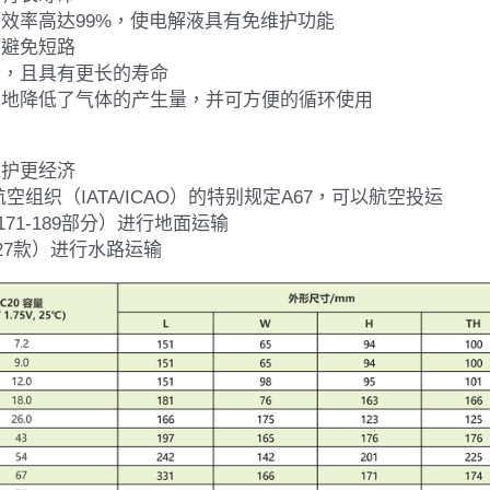
维护更经济
组织（IATA/ICAO）的特别规定A67，可以航空投运
171-189部分）进行地面运输
27款）进行水路运输