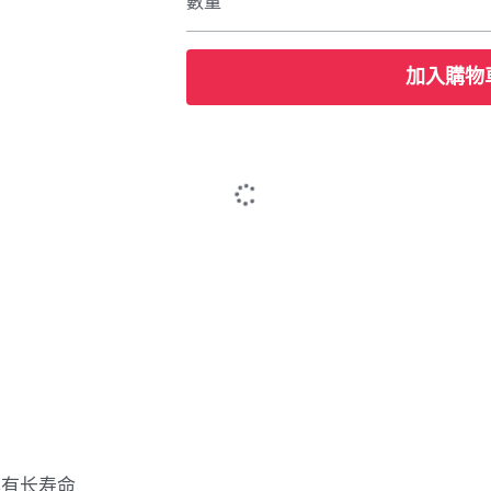
數量
加入購物
具有长寿命
效率高达99%，使电解液具有免维护功能
，避免短路
全，且具有更长的寿命
大地降低了气体的产生量，并可方便的循环使用