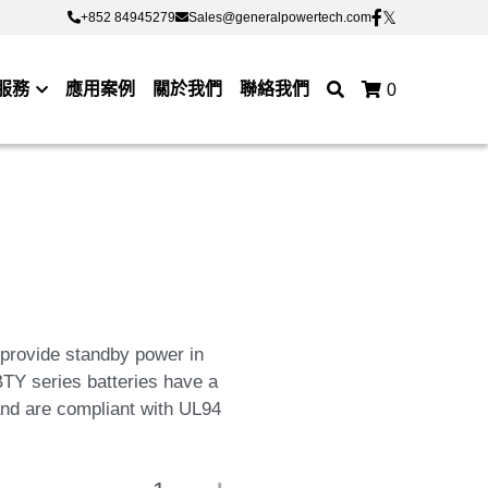
+852 84945279
+852 84945279
Sales@generalpowertech.com
Sales@generalpowertech.com
服務
應用案例
關於我們
聯絡我們
0
provide standby power in
TY series batteries have a
and are compliant with UL94