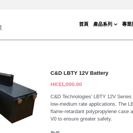
首頁
產品系列
專業
保
C&D LBTY 12V Battery
HK$1,000.00
C&D Technologies’ LBTY 12V Series 
low-medium rate applications. The LB
flame-retardant polypropylene case 
V0 to ensure greater safety.