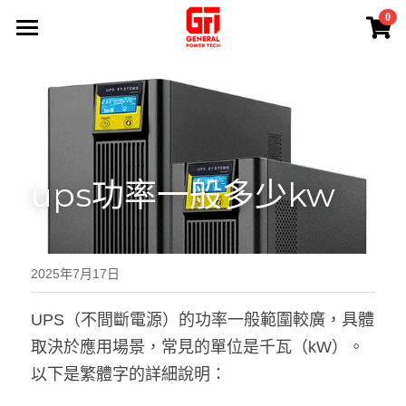
×
0
商品分類
首頁
熱賣產品
產品系列
專業服務
所有商品分類
ups功率一般多少kw
EATON UPS
應用案例
免費現場勘測
APC UPS
維修保養
關於我們
鋰電池UPS電源
電源安裝
聯絡我們
2025年7月17日
100 V UPS
電池更換
搜索
UPS（不間斷電源）的功率一般範圍較廣，具體
取決於應用場景，常見的單位是千瓦（kW）。
蓄電池Battery
退換貨政策
+852 84945279
以下是繁體字的詳細說明：
Sales@generalpowertech.com
INVERTER