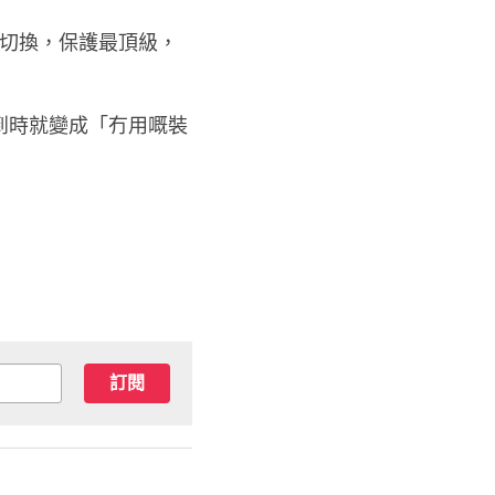
則到時就變成「冇用嘅裝
訂閱