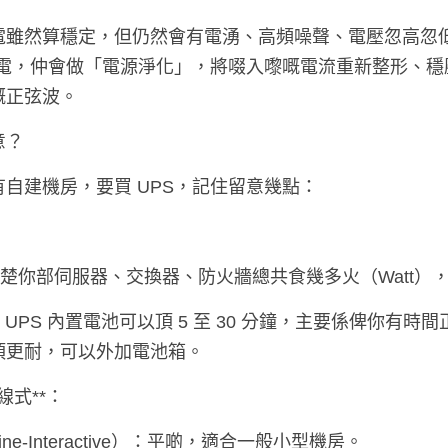
電雖然算穩定，但仍然會有電湧、高頻噪聲、電壓忽高忽低
備電，仲會做「電源淨化」，將啜入嚟嘅電流重新整形、
嘅正弦波。
意？
自建機房，要買 UPS，記住留意幾點：
：計清楚你部伺服器、交換器、防火牆總共食幾多火（Watt
一般 UPS 內置電池可以頂 5 至 30 分鐘，主要係俾你有
頂更耐，可以外加電池箱。
線式**：  
（Line-Interactive）：平啲，適合一般小型機房。  