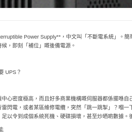
nterruptible Power Supply**，中文叫「不斷電系
時候，即刻「補位」嘅後備電源。
要 UPS？
據中心密度極高，而且好多商業機構嘅伺服器都係擺喺自
行雷閃電，或者某區維修電纜，突然「跳一跳掣」？嗰一
，足以令到成個系統死機、硬碟損壞，甚至炒晒啲數據。
能