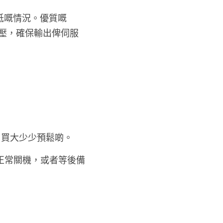
嘅情況。優質嘅 
穩壓，確保輸出俾伺服
），買大少少預鬆啲。
時間正常關機，或者等後備