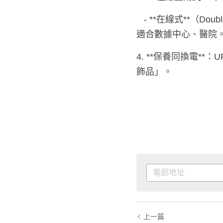
   - **在線式**（Double Conversion）：貴啲，但長期用電池逆變供電，零中斷切換，保護最頂級，
適合數據中心、醫院
4. **保養同換電
飾品」。
上一篇