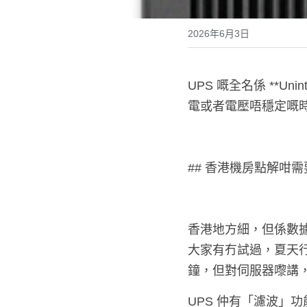
2026年6月3日
UPS 嘅全名係 **Uni
電或者電壓唔穩定嘅
## 香港機房點解咁需
香港地方細，但係數
大家有冇試過，夏天
鐘，但對伺服器嚟講
UPS 仲有「濾波」功