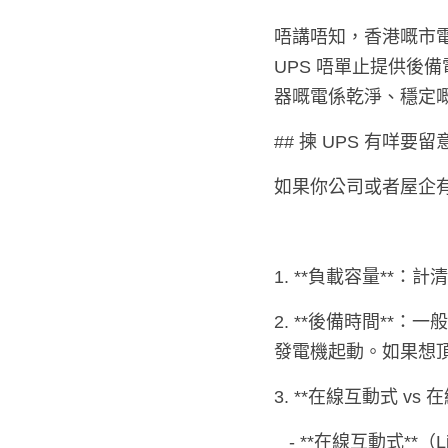
唔講唔知，香港嘅市
UPS 唔單止提供後
器嘅電係乾淨、穩定
## 揀 UPS 有咩要留
如果你公司或者屋企有
1. **負載容量**
2. **後備時間**：
發電機起動。如果想
3. **在線互動式 vs 在
   - **在線互動式**