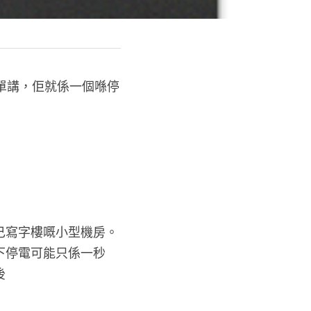
統」。簡單講，佢就係一個喺停
己寫字樓嘅小型機房。
下停電可能只係一秒
後