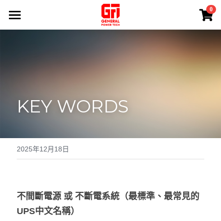
×
0
商品分類
首頁
熱賣產品
產品系列
專業服務
所有商品分類
KEY WORDS
EATON UPS
應用案例
免費現場勘測
APC UPS
維修保養
關於我們
鋰電池UPS電源
電源安裝
聯絡我們
2025年12月18日
100 V UPS
電池更換
搜索
蓄電池Battery
退換貨政策
+852 84945279
不間斷電源 或 不斷電系統（最標準、最常見的
UPS中文名稱）
Sales@generalpowertech.com
INVERTER